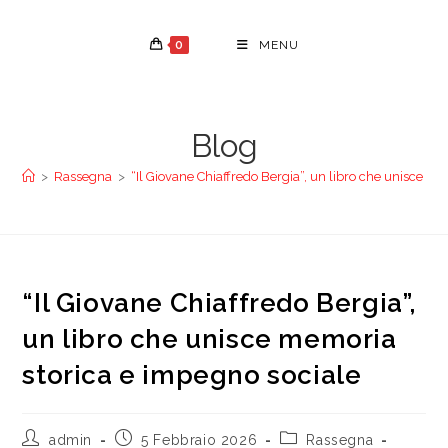
Salta
al
0
MENU
contenuto
Blog
>
Rassegna
>
“Il Giovane Chiaffredo Bergia”, un libro che unisce m
“Il Giovane Chiaffredo Bergia”,
un libro che unisce memoria
storica e impegno sociale
Autore
Articolo
Categoria
admin
5 Febbraio 2026
Rassegna