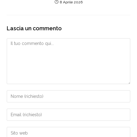
8 Aprile 2026
Lascia un commento
Commento
Inserisci
il
tuo
Inserisci
nome
il
o
tuo
Inserisci
nome
indirizzo