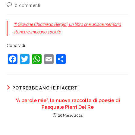
dell'articolo:
pubblicato:
dell'articolo:
Commenti
0 commenti
dell'articolo:
“Il Giovane Chiaffredo Bergia”, un libro che unisce memoria
storica e impegno sociale
Condividi
F
T
W
E
C
a
w
h
m
o
c
itt
at
ai
n
e
er
s
l
di
POTREBBE ANCHE PIACERTI
b
A
vi
“A parole mie”, la nuova raccolta di poesie di
o
p
di
Pasquale Pierri Del Re
o
p
26 Marzo 2024
k