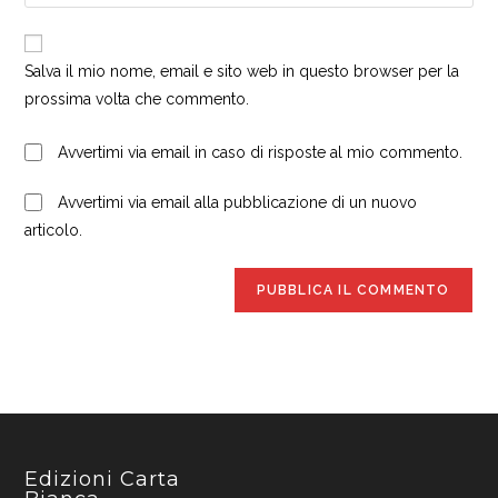
l'URL
utente
email
del
per
per
sito
commentare
Salva il mio nome, email e sito web in questo browser per la
commentare
web
prossima volta che commento.
(facoltativo)
Avvertimi via email in caso di risposte al mio commento.
Avvertimi via email alla pubblicazione di un nuovo
articolo.
Edizioni Carta