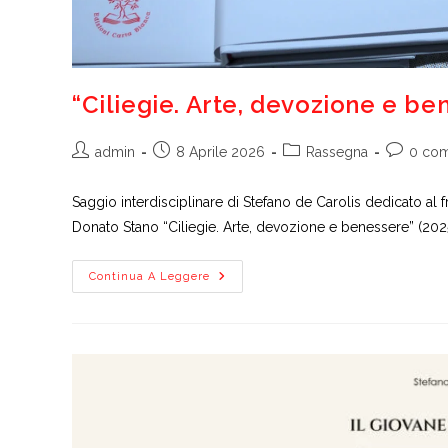
“Ciliegie. Arte, devozione e be
Autore
Articolo
Categoria
Comment
admin
8 Aprile 2026
Rassegna
0 co
dell'articolo:
pubblicato:
dell'articolo:
dell'artico
Saggio interdisciplinare di Stefano de Carolis dedicato al
Donato Stano “Ciliegie. Arte, devozione e benessere” (2025
“Ciliegie.
Continua A Leggere
Arte,
Devozione
E
Benessere”