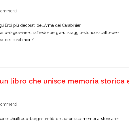
nti
commenti
ticolo:
 Eroi più decorati dell’Arma dei Carabinieri
rmano-il-giovane-chiaffredo-bergia-un-saggio-storico-scritto-per-
a-dei-carabinieri/
 un libro che unisce memoria storica 
nti
commenti
ticolo:
ne-chiaffredo-bergia-un-libro-che-unisce-memoria-storica-e-