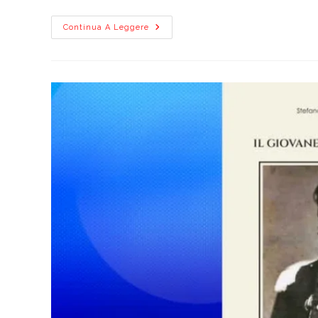
“Il
Continua A Leggere
Giovane
Chiaffredo
Bergia”,
Un
Libro
Che
Unisce
Memoria
Storica
E
Impegno
Sociale