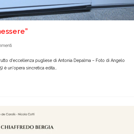
nessere”
i
mmenti
lo:
 frutto d'eccellenza pugliese di Antonia Depalma – Foto di Angelo
) è un'opera sincretica edita…