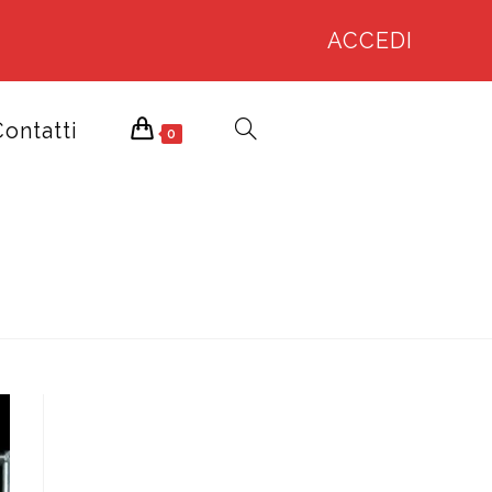
ACCEDI
ontatti
Attiva/disattiva
0
La
Ricerca
Sul