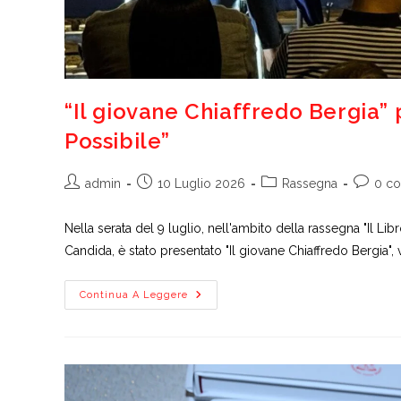
“Il giovane Chiaffredo Bergia” 
Possibile”
Autore
Articolo
Categoria
Commen
admin
10 Luglio 2026
Rassegna
0 c
dell'articolo:
pubblicato:
dell'articolo:
dell'arti
Nella serata del 9 luglio, nell'ambito della rassegna "Il Li
Candida, è stato presentato "Il giovane Chiaffredo Bergia"
“Il
Continua A Leggere
Giovane
Chiaffredo
Bergia”
Protagonista
Della
Rassegna
“Il
Libro