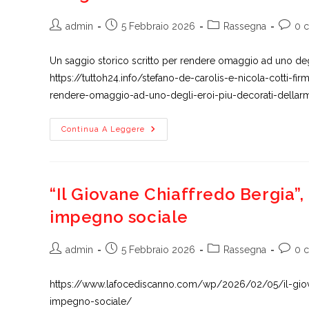
Autore
Articolo
Categoria
Comme
admin
5 Febbraio 2026
Rassegna
0 
dell'articolo:
pubblicato:
dell'articolo:
dell'ar
Un saggio storico scritto per rendere omaggio ad uno degli
https://tuttoh24.info/stefano-de-carolis-e-nicola-cotti-fi
rendere-omaggio-ad-uno-degli-eroi-piu-decorati-dellarm
Stefano
Continua A Leggere
De
Carolis
E
Nicola
Cotti
Firmano
“Il Giovane Chiaffredo Bergia”,
“Il
Giovane
impegno sociale
Chiaffredo
Bergia”
Autore
Articolo
Categoria
Comme
admin
5 Febbraio 2026
Rassegna
0 
dell'articolo:
pubblicato:
dell'articolo:
dell'ar
https://www.lafocediscanno.com/wp/2026/02/05/il-giova
impegno-sociale/