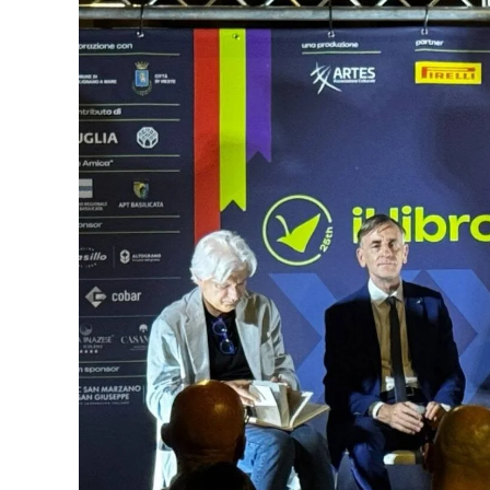
a
m
C
o
t
t
a
o
o
e
s
i
n
k
r
A
l
d
p
i
p
v
i
d
i