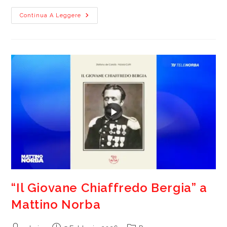
“Il
Continua A Leggere
Giovane
Chiaffredo
Bergia”,
Un
Libro
Che
Unisce
Memoria
Storica
E
Impegno
Sociale
“Il Giovane Chiaffredo Bergia” a
Mattino Norba