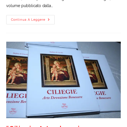
volume pubblicato dalla…
“Il
Continua A Leggere
Giovane
Chiaffredo
Bergia”
Protagonista
Della
Rassegna
“Il
Libro
Possibile”