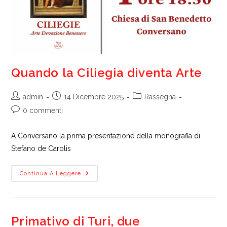
Quando la Ciliegia diventa Arte
Autore
Articolo
Categoria
admin
14 Dicembre 2025
Rassegna
dell'articolo:
pubblicato:
dell'articolo:
Commenti
0 commenti
dell'articolo:
A Conversano la prima presentazione della monografia di
Stefano de Carolis
Quando
Continua A Leggere
La
Ciliegia
Diventa
Arte
Primativo di Turi, due