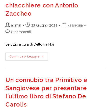
chiacchiere con Antonio
Zaccheo
Autore
Articolo
Categoria
admin
23 Giugno 2024
Rassegna
dell'articolo:
pubblicato:
dell'articolo:
Commenti
0 commenti
dell'articolo:
Servizio a cura di Detto tra Noi
Primativo
Continua A Leggere
Di
Turi,
Due
Chiacchiere
Con
Antonio
Un connubio tra Primitivo e
Zaccheo
Sangiovese per presentare
l’ultimo libro di Stefano De
Carolis