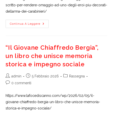
scritto-per-rendere-omaggio-ad-uno-degli-eroi-piu-decorati-
dellarma-dei-carabinieri/
Stefano
Continua A Leggere
De
Carolis
E
Nicola
Cotti
Firmano
“Il Giovane Chiaffredo Bergia”,
“Il
Giovane
un libro che unisce memoria
Chiaffredo
Bergia”
storica e impegno sociale
Autore
Articolo
Categoria
admin
5 Febbraio 2026
Rassegna
dell'articolo:
pubblicato:
dell'articolo:
Commenti
0 commenti
dell'articolo:
https://www.lafocediscanno.com/wp/2026/02/05/il-
giovane-chiaffredo-bergia-un-libro-che-unisce-memoria-
storica-e-impegno-sociale/