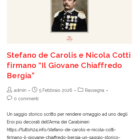
Stefano de Carolis e Nicola Cotti
firmano “Il Giovane Chiaffredo
Bergia”
Autore
Articolo
Categoria
admin
5 Febbraio 2026
Rassegna
dell'articolo:
pubblicato:
dell'articolo:
Commenti
0 commenti
dell'articolo:
Un saggio storico scritto per rendere omaggio ad uno degli
Eroi più decorati dell’Arma dei Carabinieri
https://tuttoh24.info/stefano-de-carolis-e-nicola-cotti-
firmano-il-giovane-chiaffredo-bergia-un-saggio-storico-