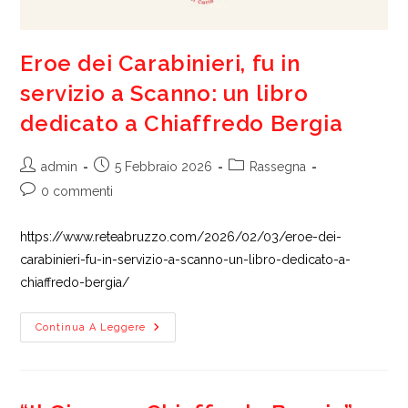
Eroe dei Carabinieri, fu in
servizio a Scanno: un libro
dedicato a Chiaffredo Bergia
Autore
Articolo
Categoria
admin
5 Febbraio 2026
Rassegna
dell'articolo:
pubblicato:
dell'articolo:
Commenti
0 commenti
dell'articolo:
https://www.reteabruzzo.com/2026/02/03/eroe-dei-
carabinieri-fu-in-servizio-a-scanno-un-libro-dedicato-a-
chiaffredo-bergia/
Eroe
Continua A Leggere
Dei
Carabinieri,
Fu
In
Servizio
A