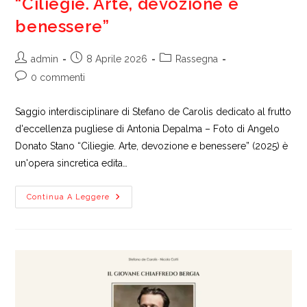
“Ciliegie. Arte, devozione e
benessere”
Autore
Articolo
Categoria
admin
8 Aprile 2026
Rassegna
dell'articolo:
pubblicato:
dell'articolo:
Commenti
0 commenti
dell'articolo:
Saggio interdisciplinare di Stefano de Carolis dedicato al frutto
d'eccellenza pugliese di Antonia Depalma – Foto di Angelo
Donato Stano “Ciliegie. Arte, devozione e benessere” (2025) è
un'opera sincretica edita…
“Ciliegie.
Continua A Leggere
Arte,
Devozione
E
Benessere”