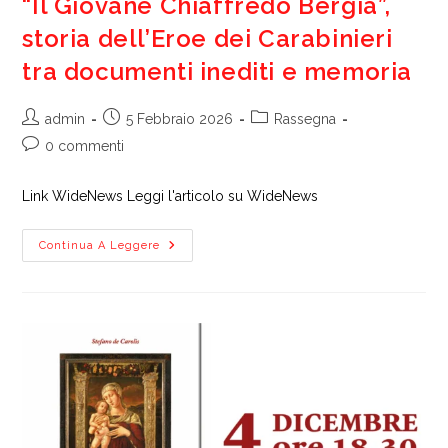
“Il Giovane Chiaffredo Bergia”,
Scanno:
Un
storia dell’Eroe dei Carabinieri
Libro
Dedicato
tra documenti inediti e memoria
A
Chiaffredo
Bergia
Autore
Articolo
Categoria
admin
5 Febbraio 2026
Rassegna
dell'articolo:
pubblicato:
dell'articolo:
Commenti
0 commenti
dell'articolo:
Link WideNews Leggi l'articolo su WideNews
“Il
Continua A Leggere
Giovane
Chiaffredo
Bergia”,
Storia
Dell’Eroe
Dei
Carabinieri
Tra
Documenti
Inediti
E
Memoria