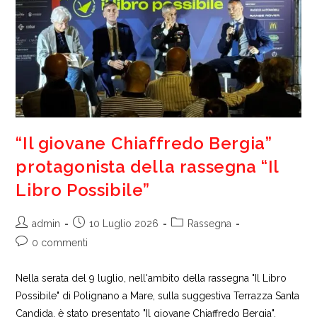
“Il giovane Chiaffredo Bergia”
protagonista della rassegna “Il
Libro Possibile”
Autore
Articolo
Categoria
admin
10 Luglio 2026
Rassegna
dell'articolo:
pubblicato:
dell'articolo:
Commenti
0 commenti
dell'articolo:
Nella serata del 9 luglio, nell'ambito della rassegna "Il Libro
Possibile" di Polignano a Mare, sulla suggestiva Terrazza Santa
Candida, è stato presentato "Il giovane Chiaffredo Bergia",