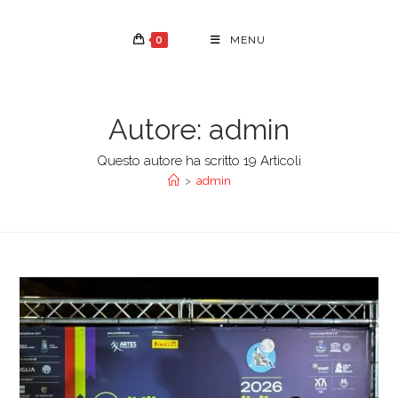
Salta
al
0
MENU
contenuto
Autore:
admin
Questo autore ha scritto 19 Articoli
>
admin