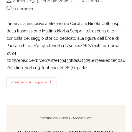
Autore
Articolo
Categoria
admin
5 Febbraio 2026
Rassegna
dell'articolo:
pubblicato:
dell'articolo:
Commenti
0 commenti
dell'articolo:
L’intervista esclusiva a Stefano de Carolis e Nicola Cotti, ospiti
della trasmissione Mattino Norba.Scopri i retroscena e le
curiosità del saggio storico dedicato alla figura dell'Eroe di
Paesana https://play.telenorba.it/series/262/mattino-norba-
2024-
2025/episode/bfceb76f7e139433f8a2413251e13ea8e02e9024
/mattino-norba-3-febbraio-2026-7a-parte
“Il
Continua A Leggere
Giovane
Chiaffredo
Bergia”
A
Mattino
Norba