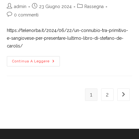
Autore
Articolo
Categoria
admin
23 Giugno 2024
Rassegna
dell'articolo:
pubblicato:
dell'articolo:
Commenti
0 commenti
dell'articolo:
https://telenorba.it/2024/06/22/un-connubio-tra-primitivo-
e-sangiovese-per-presentare-lultimo-libro-di-stefano-de-
carolis/
Un
Continua A Leggere
Connubio
Tra
Primitivo
E
Sangiovese
Per
Presentare
1
2
Vai alla
L’ultimo
Libro
Di
Stefano
De
Carolis