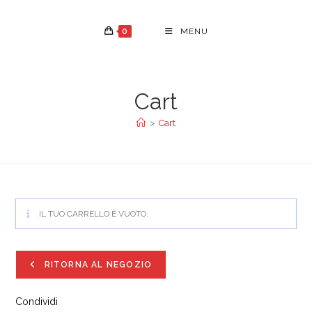
Salta
al
0
MENU
contenuto
Cart
>
Cart
IL TUO CARRELLO È VUOTO.
RITORNA AL NEGOZIO
Condividi